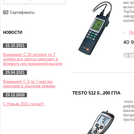
инстр
включ
TopSa
Сертификаты
завод
кали
☞
По
НОВОСТИ
40 9
22.10.2021
Внимание! С 28 октября по 7
ноября все офисы работают в
формате дистанционной выдачи
29.04.2021
Внимание! С 4 по 7 мая мы
работаем в обычном режиме
TESTO 512 0...200 ГПА
29.12.2020
testo 
С Новым 2021 годом!!!
дифф
маном
батар
прото