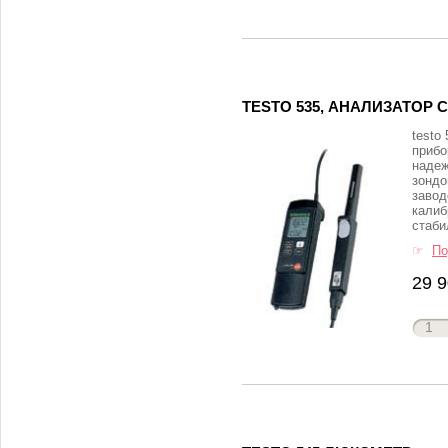
TESTO 535, АНАЛИЗАТОР 
testo
прибо
наде
зондо
завод
калиб
стаби
☞
По
29 9