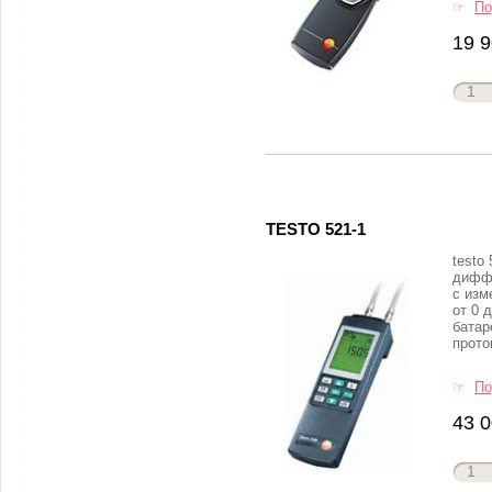
☞
По
19 9
TESTO 521-1
testo 
дифф
с изм
от 0 д
батар
прото
☞
По
43 0