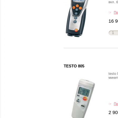
вкл. 
☞
По
16 9
TESTO 805
testo
минит
☞
По
2 90