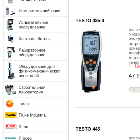
Измерители вибрации
TESTO 435-4
Испытательное
оборудование
testo 
мног
Контроль бетона
измер
встро
измер
Лабораторное
дифф
оборудование
для с
качес
☞
По
Оборудование для
физико-механических
47 9
испытаний
Строительная
лаборатория
Testo
Fluke Industrial
Kimo
TESTO 445
testo
Proceq