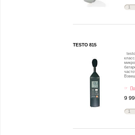
TESTO 815
testo
класс
микро
батар
часто
Взвеш
☞
По
9 99