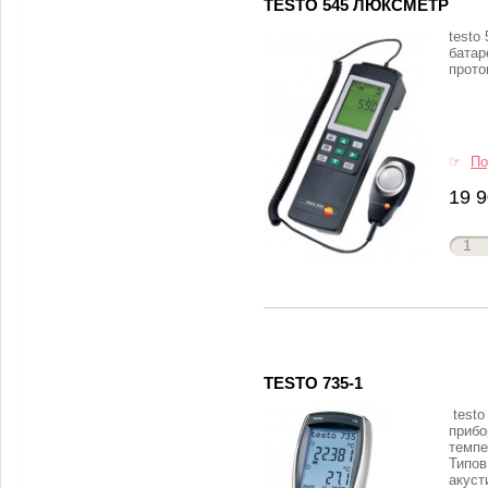
TESTO 545 ЛЮКСМЕТР
testo
батар
прото
☞
По
19 9
TESTO 735-1
testo
прибо
темпе
Типов
акуст