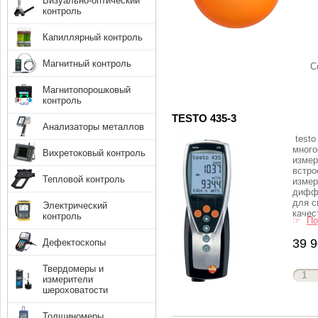
Визуально-оптический
контроль
Капиллярный контроль
Магнитный контроль
С
Магнитопорошковый
контроль
TESTO 435-3
Анализаторы металлов
testo
мног
Вихретоковый контроль
измер
встро
Тепловой контроль
измер
дифф
для с
Электрический
качест
контроль
☞
По
39 9
Дефектоскопы
Твердомеры и
измерители
шероховатости
Толщиномеры