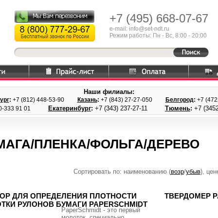
+7 (495)
668-07-67
e-mail: info@set-ndt.ru
Режим работы: Пн - Вс, 8:00 - 20:00
Наши филиалы:
ург
:
+7 (812) 448-
53-90
Казань
:
+7 (843) 27
-27-050
Белгород
:
+7 (47
Екатеринбург
:
+7 (343) 237
-27-11
Тюмень
:
+7 (3452
0-333 91 01
МАГА/ПЛЕНКА/ФОЛЬГА/ДЕРЕВО
Сортировать по: наименованию (
возр
/
убыв
), цен
ОР ДЛЯ ОПРЕДЕЛЕНИЯ ПЛОТНОСТИ
ТВЕРДОМЕР P
ТКИ РУЛОНОВ БУМАГИ PAPERSCHMIDT
PaperSchmidt - это первый
молоток, специально