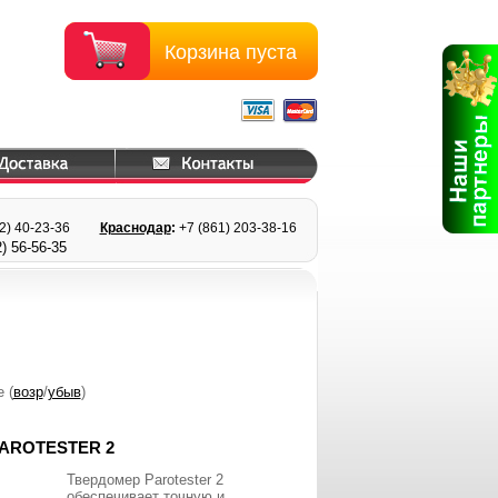
Корзина пуста
22) 40-23-36
Краснодар
:
+7 (861) 203
-38-16
) 56
-56-35
е (
возр
/
убыв
)
AROTESTER 2
Твердомер Parotester 2
обеспечивает точную и