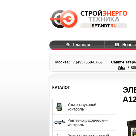
Москва
:
+7 (495) 668
-07-67
Санкт-Петерб
Уфа
:
8-80
КАТАЛОГ
ЭЛ
А1
Ультразвуковой
контроль
Рентгенографический
контроль