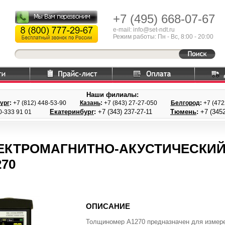
+7 (495)
668-07-67
e-mail: info@set-ndt.ru
Режим работы: Пн - Вс, 8:00 - 20:00
Наши филиалы:
ург
:
+7 (812) 448-
53-90
Казань
:
+7 (843) 27
-27-050
Белгород
:
+7 (47
Екатеринбург
:
+7 (343) 237
-27-11
Тюмень
:
+7 (3452
0-333 91 01
ЕКТРОМАГНИТНО-АКУСТИЧЕСКИ
270
ОПИСАНИЕ
Толщиномер А1270 предназначен для измере