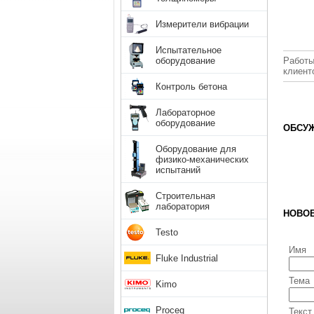
Измерители вибрации
Испытательное
оборудование
Работы
клиент
Контроль бетона
Лабораторное
оборудование
ОБСУЖ
Оборудование для
физико-механических
испытаний
Строительная
лаборатория
НОВО
Testo
Имя
Fluke Industrial
Тема
Kimo
Proceq
Текст