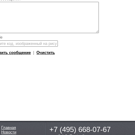
вить сообщение
|
Очистить
Главная
+7 (495)
668-07-67
Новости