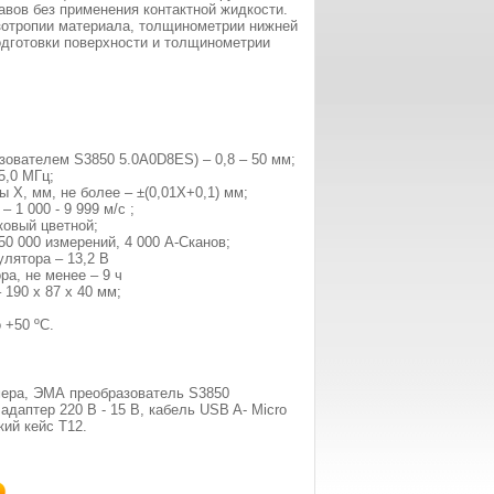
авов без применения контактной жидкости.
зотропии материала, толщинометрии нижней
одготовки поверхности и толщинометрии
зователем S3850 5.0A0D8ES) – 0,8 – 50 мм;
5,0 МГц;
Х, мм, не более – ±(0,01X+0,1) мм;
 1 000 - 9 999 м/с ;
ковый цветной;
0 000 измерений, 4 000 А-Сканов;
лятора – 13,2 В
а, не менее – 9 ч
190 x 87 x 40 мм;
 +50 ºC.
ера, ЭМА преобразователь S3850
даптер 220 В - 15 B, кабель USB A- Micro
кий кейс Т12.