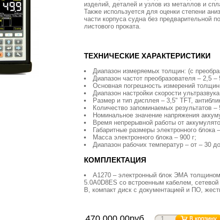
изделий, деталей и узлов из металлов и спл
Также используется для оценки степени ани
части корпуса судна без предварительной п
листового проката.
ТЕХНИЧЕСКИЕ ХАРАКТЕРИСТИКИ
Диапазон измеряемых толщин: (c преобра
Диапазон частот преобразователя – 2,5 – 
Основная погрешность измерений толщины 
Диапазон настройки скорости ультразвука –
Размер и тип дисплея – 3,5" TFT, антибли
Количество запоминаемых результатов – 5
Номинальное значение напряжения аккуму
Время непрерывной работы от аккумулятор
Габаритные размеры электронного блока – 
Масса электронного блока – 900 г;
Диапазон рабочих температур – от – 30 до
КОМПЛЕКТАЦИЯ
А1270 – электронный блок ЭМА толщином
5.0A0D8ES со встроенным кабелем, сетевой а
B, компакт диск с документацией и ПО, жест
470 000.00руб.