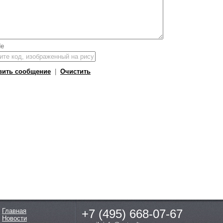
вить сообщение
|
Очистить
Главная
+7 (495)
668-07-67
Новости