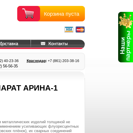
Корзина пуста
22) 40-23-36
Краснодар
:
+7 (861) 203
-38-16
) 56
-56-35
АРАТ АРИНА-1
 металлических изделий толщиной не
 применением усиливающих флуоресцентных
овских плёнок), их сварных соединений