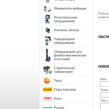
Измерители вибрации
Работы
клиент
Испытательное
оборудование
Контроль бетона
ОБСУЖ
Лабораторное
оборудование
Оборудование для
физико-механических
испытаний
НОВО
Строительная
лаборатория
Имя
Testo
Fluke Industrial
Тема
Kimo
Текст
Proceq