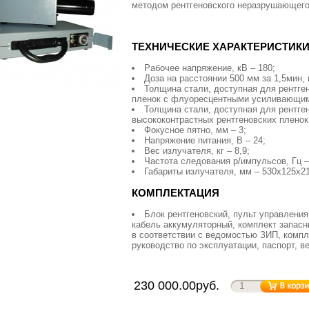
методом рентгеновского неразрушающего
ТЕХНИЧЕСКИЕ ХАРАКТЕРИСТИК
Рабочее напряжение, кВ – 180;
Доза на расстоянии 500 мм за 1,5мин, 
Толщина стали, доступная для рентге
пленок с флуоресцентными усиливающими
Толщина стали, доступная для рентг
высококонтрастных рентгеновских пленок,
Фокусное пятно, мм – 3;
Напряжение питания, В – 24;
Вес излучателя, кг – 8,9;
Частота следования р/импульсов, Гц –
Габариты излучателя, мм – 530х125х21
КОМПЛЕКТАЦИЯ
Блок рентгеновский, пульт управления
кабель аккумуляторный, комплект запасн
в соответствии с ведомостью ЗИП, компл
руководство по эксплуатации, паспорт, 
230 000.00руб.