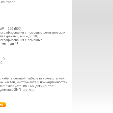
 контроля.
И
мР – 129 (500);
нографирования с помощью рентгеновских
 экранами, мм – до 30;
енографирования с помощью
 мм – до 15;
 10;
0.
, кабель сетевой, кабель высоковольтный,
ых частей, инструмента и принадлежностей
ект эксплуатационных документов:
ведомость ЗИП, футляр.