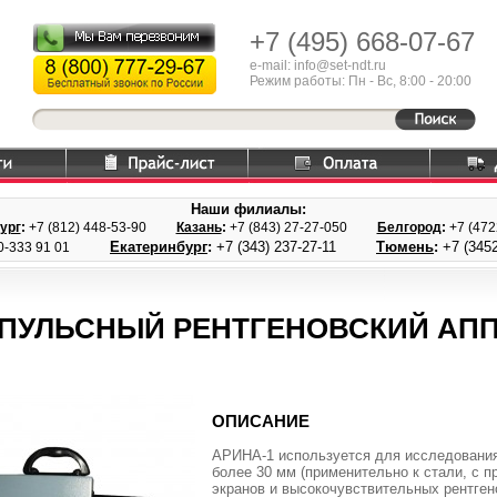
+7 (495)
668-07-67
e-mail: info@set-ndt.ru
Режим работы: Пн - Вс, 8:00 - 20:00
Наши филиалы:
ург
:
+7 (812) 448-
53-90
Казань
:
+7 (843) 27
-27-050
Белгород
:
+7 (47
Екатеринбург
:
+7 (343) 237
-27-11
Тюмень
:
+7 (3452
0-333 91 01
ПУЛЬСНЫЙ РЕНТГЕНОВСКИЙ АПП
ОПИСАНИЕ
АРИНА-1 используется для исследования
более 30 мм (применительно к стали, с
экранов и высокочувствительных рентген