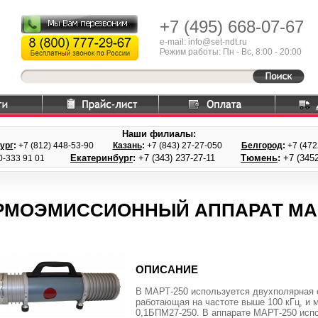
+7 (495)
668-07-67
e-mail: info@set-ndt.ru
Режим работы: Пн - Вс, 8:00 - 20:00
Наши филиалы:
ург
:
+7 (812) 448-
53-90
Казань
:
+7 (843) 27
-27-050
Белгород
:
+7 (47
Екатеринбург
:
+7 (343) 237
-27-11
Тюмень
:
+7 (3452
0-333 91 01
РМОЭМИССИОННЫЙ АППАРАТ МАР
ОПИСАНИЕ
В МАРТ-250 используется двухполярная с
работающая на частоте выше 100 кГц, и 
0,1БПМ27-250. В аппарате МАРТ-250 исп