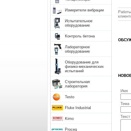
Измерители вибрации
Работы
клиент
Испытательное
оборудование
Контроль бетона
ОБСУЖ
Лабораторное
оборудование
Оборудование для
физико-механических
испытаний
НОВО
Строительная
лаборатория
Имя
Testo
Тема
Fluke Industrial
Текст
Kimo
Proceq