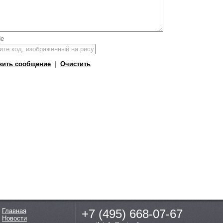
вить сообщение
|
Очистить
Главная
+7 (495)
668-07-67
Новости