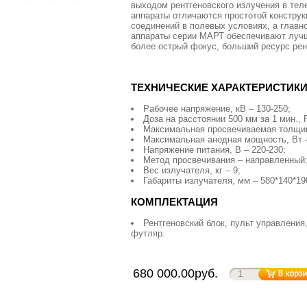
выходом рентгеновского излучения в те
аппараты отличаются простотой конструк
соединений в полевых условиях, а главно
аппараты серии МАРТ обеспечивают лучш
более острый фокус, больший ресурс рен
ТЕХНИЧЕСКИЕ ХАРАКТЕРИСТИК
Рабочее напряжение, кВ – 130-250;
Доза на расстоянии 500 мм за 1 мин., Р
Максимальная просвечиваемая толщина
Максимальная анодная мощность, Вт –
Напряжение питания, В – 220-230;
Метод просвечивания – направленный
Вес излучателя, кг – 9;
Габариты излучателя, мм – 580*140*19
КОМПЛЕКТАЦИЯ
Рентгеновский блок, пульт управления
футляр.
680 000.00руб.