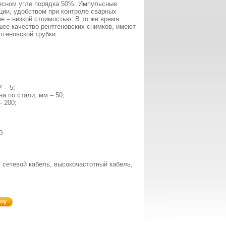
лесном угле порядка 50%. Импульсные
ции, удобством при контроле сварных
е – низкой стоимостью. В то же время
ее качество рентгеновских снимков, имеют
тгеновской трубки.
И
 – 5;
 по стали, мм – 50;
 200;
;
0.
, сетевой кабель, высокочастотный кабель,