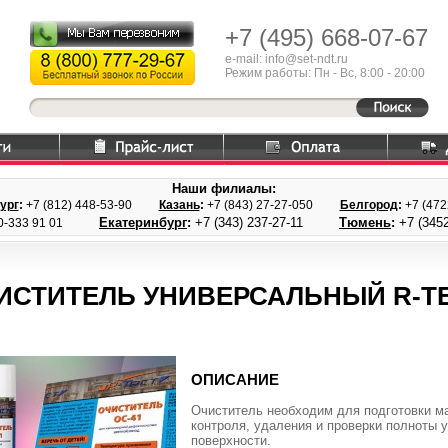
+7 (495)
668-07-67
e-mail: info@set-ndt.ru
Режим работы: Пн - Вс, 8:00 - 20:00
Наши филиалы:
ург
:
+7 (812) 448-
53-90
Казань
:
+7 (843) 27
-27-050
Белгород
:
+7 (47
Екатеринбург
:
+7 (343) 237
-27-11
Тюмень
:
+7 (3452
0-333 91 01
ИСТИТЕЛЬ УНИВЕРСАЛЬНЫЙ R-ТЕ
ОПИСАНИЕ
Очиститель необходим для подготовки м
контроля, удаления и проверки полноты 
поверхности.