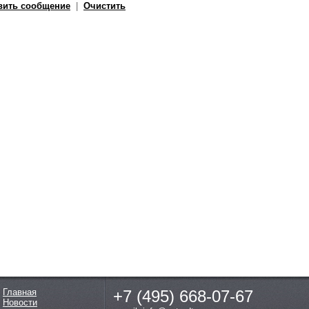
вить сообщение
|
Очистить
Главная
+7 (495)
668-07-67
Новости