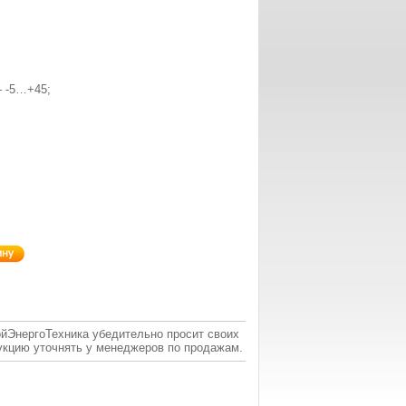
И
– -5…+45;
ойЭнергоТехника убедительно просит своих
укцию уточнять у менеджеров по продажам.