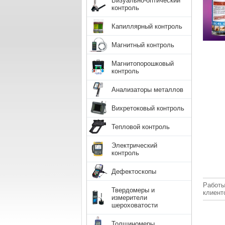
Визуально-оптический
контроль
Капиллярный контроль
Магнитный контроль
Магнитопорошковый
контроль
Анализаторы металлов
Вихретоковый контроль
Тепловой контроль
Электрический
контроль
Дефектоскопы
Работы
Твердомеры и
клиент
измерители
шероховатости
Толщиномеры