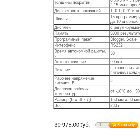
0,05-5 мм с пр
толщины покрытий
2-15 мм с прео
Дискретность показаний
1, 0.1, 0.01 или
15 программиру
Шкалы
до 10 опорных 
Дисплей
с регулируемой
Память
5000 результат
Программный пакет
Dlogger, Scale
Интерфейс
RS232
Время автономной работы,
30
ч
Автоотключение
90 сек
встроенная лит
Питание
питания/зарядн
Рабочее напряжение
5
питания, В
Диапазон рабочих
от -10°C до +5
температур
Размер (В x Ш x Д)
150 мм x 80 мм
Вес
230 г
30 975.00руб.