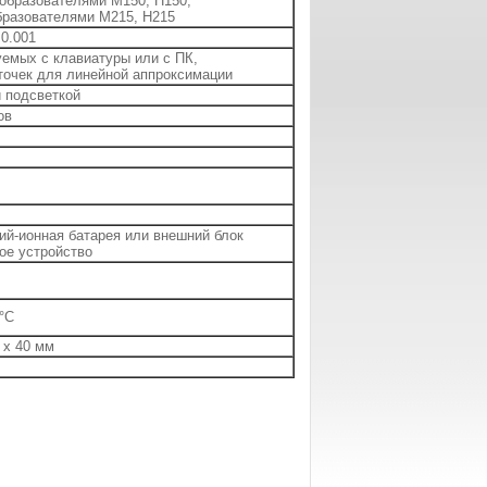
еобразователями М150, Н150;
бразователями М215, Н215
 0.001
емых с клавиатуры или с ПК,
точек для линейной аппроксимации
 подсветкой
ов
ий-ионная батарея или внешний блок
ое устройство
0°C
 x 40 мм