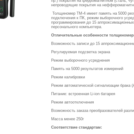
пр.) покрытия на ферромагнитном (сталь, чуг
непроводящие покрытия на нефферомагнитном
Толщиномер ТМ-4 имеет память на 5000 рез
подключения к ПК, режим выборочного усре
программирования до 15 аппроксимационных ш
персонального компьютера.
Отличительные особенности толщиномера
Возможность записи до 15 аппроксимационн
Регулируемая подсветка экрана
Режим выборочного усреднения
Память на 5000 результатов измерений
Режим калибровки
Режим автоматической сигнализации брака (
Питание: встроенная Li-ion батарея
Режим автоотключения
Возможность заказа преобразователей разли
Масса менее 250г
Соответствие стандартам: