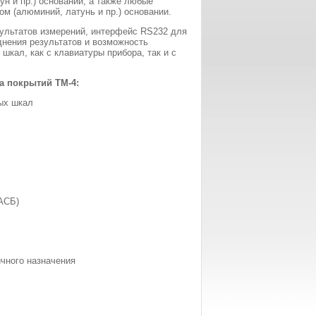
ун и пр.) основании, а также любые
 (алюминий, латунь и пр.) основании.
ультатов измерений, интерфейс RS232 для
днения результатов и возможность
кал, как с клавиатуры прибора, так и с
 покрытий ТМ-4:
ых шкал
АСБ)
чного назначения