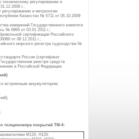
о техническому регулированию и
1.12.2008 г.;
у регулированию и метрологии
еспублики Казахстан № 5711 от 05.10.2009
ства измерений Государственного комитета
ь № 6865 от 03.01.2011 г.;
бровольной сертификации Российского
080 от 08.12.2011 г.;
ийского морского регистра судоходства №
сстандарте России (сертификат
 Государственном реестре средств
енению в Российской Федерации.
ний)
со встроенным аккумулятором;
;
ний);
;
го толщиномера покрытий ТМ-4:
разователями М120, Н120;