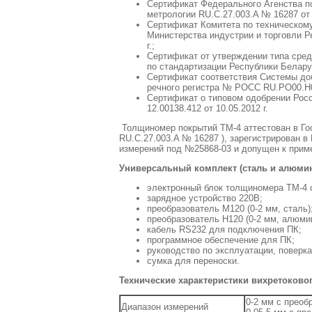
Сертификат Федерального Агенства п
метрологии RU.C.27.003.A № 16287 от 3
Сертификат Комитета по техническом
Министерства индустрии и торговли Р
г.;
Сертификат от утверждении типа сред
по стандартизации Республики Беларус
Сертификат соответствия Системы до
речного регистра № РОСС RU.PO00.H00
Сертификат о типовом одобрении Росс
12.00138.412 от 10.05.2012 г.
Толщиномер покрытий ТМ-4 аттестован в Го
RU.C.27.003.A № 16287 ), зарегистрирован в
измерений под №25868-03 и допущен к прим
Универсальный комплект (сталь и алюми
электронный блок толщиномера ТМ-4 
зарядное устройство 220В;
преобразователь М120 (0-2 мм, сталь)
преобразователь Н120 (0-2 мм, алюми
кабель RS232 для подключения ПК;
программное обеспечение для ПК;
руководство по эксплуатации, поверка
сумка для переноски.
Технические характеристики вихретоково
0-2 мм с преоб
Диапазон измерений