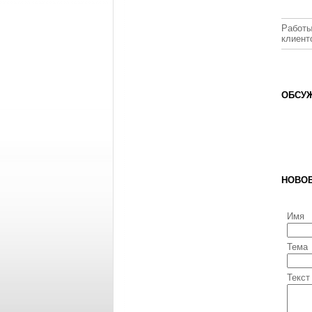
Работы
клиент
ОБСУЖ
НОВО
Имя
Тема
Текст