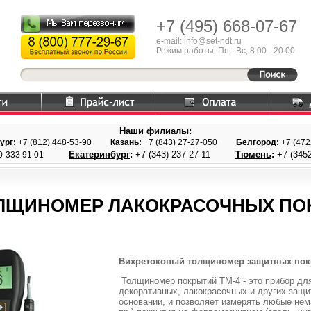
+7 (495)
668-07-67
e-mail: info@set-ndt.ru
Режим работы: Пн - Вс, 8:00 - 20:00
Наши филиалы:
ург
:
+7 (812) 448-
53-90
Казань
:
+7 (843) 27
-27-050
Белгород
:
+7 (47
Екатеринбург
:
+7 (343) 237
-27-11
Тюмень
:
+7 (3452
0-333 91 01
ЛЩИНОМЕР ЛАКОКРАСОЧНЫХ ПОК
Вихретоковый толщиномер защитных пок
Толщиномер покрытий ТМ-4 - это прибор дл
декоративных, лакокрасочных и других защ
основании, и позволяет измерять любые нем