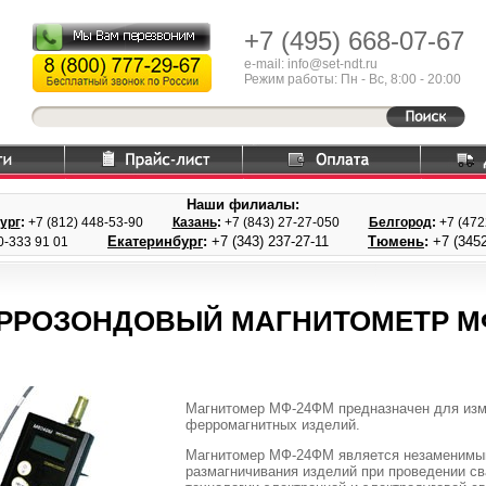
+7 (495)
668-07-67
e-mail: info@set-ndt.ru
Режим работы: Пн - Вс, 8:00 - 20:00
Наши филиалы:
ург
:
+7 (812) 448-
53-90
Казань
:
+7 (843) 27
-27-050
Белгород
:
+7 (47
Екатеринбург
:
+7 (343) 237
-27-11
Тюмень
:
+7 (3452
0-333 91 01
РРОЗОНДОВЫЙ МАГНИТОМЕТР М
Магнитомер МФ-24ФМ предназначен для изме
ферромагнитных изделий.
Магнитомер МФ-24ФМ является незаменимым
размагничивания изделий при проведении с