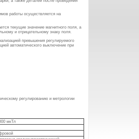
арки, а также деталей после проведения
имов работы осуществляется на
ется текущие значение магнитного поля, а
ьному и отрицательному знаку поля.
нализацией превышения регулируемого
кцией автоматического выключение при
ническому регулированию и метрологии
000 мкТл
%
фровой