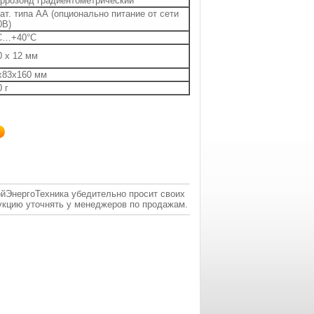
ррозонд градиентометрический
бат. типа АА (опционально питание от сети
0В)
С…+40°С
0 х 12 мм
х83х160 мм
 г
ойЭнергоТехника убедительно просит своих
укцию уточнять у менеджеров по продажам.