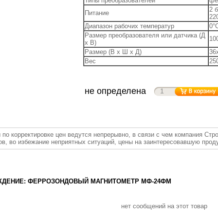
Типы преобразователей
фе
2 
Питание
22
Диапазон рабочих температур
0°
Размер преобразователя или датчика (Д
10
х В)
Размер (В x Ш x Д)
36
Вес
250
не определена
 по корректировке цен ведутся непрерывно, в связи с чем компания Стр
ов, во избежание неприятных ситуаций, цены на заинтересовавшую прод
ДЕНИЕ: ФЕРРОЗОНДОВЫЙ МАГНИТОМЕТР МФ-24ФМ
нет сообщений на этот товар