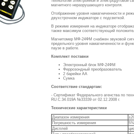
технологии электронной и электродуговой св
магнитного неразрушающего контроля.
Отображение уровня намагниченности и реж
двухстрочном индикаторе с подсветкой.
В режиме измерения на индикаторе отобража
также максимум соответствующий положител
Магнитомер МФ-24ФМ снабжен звуковой сиг
предельного уровня намагниченности и фун
паузе в работе.
Комплект поставки
Электронный блок МФ-24ФМ
Феррозондный преобразователь
2 барейки АА
Сумка
Соответствие стандартам:
- Сертификат Федерального агенства по тех
RU.C.34.019A №33339 от 02.12.2008 г.
Технические характеристики
Диапазон измерения
±2
Погрешность измерения
5
Дисплей
ци