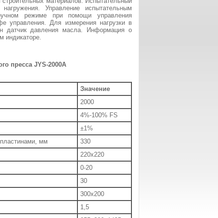
 строительных материалов. Испытательный
 нагружения. Управление испытательным
ручном режиме при помощи управления
е управления. Для измерения нагрузки в
ен датчик давления масла. Информация о
м индикаторе.
ого пресса JYS-2000A
Значение
2000
4%-100% FS
±1%
 пластинами, мм
330
220х220
0-20
30
300х200
1,5