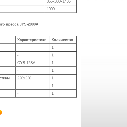
855х380х1435
1000
ого пресса
JYS-2000A
Характеристики
Количество
-
1
-
1
GYB-12SA
1
-
1
стины
220х220
1
-
1
-
1