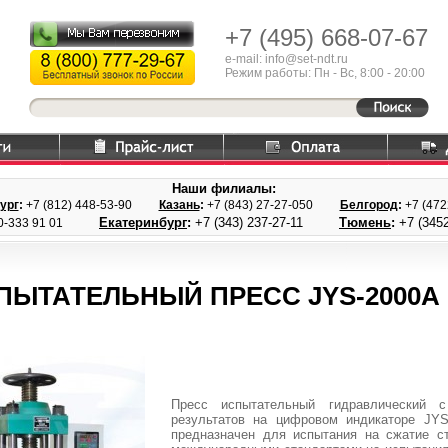
+7 (495)
668-07-67
e-mail: info@set-ndt.ru
Режим работы: Пн - Вс, 8:00 - 20:00
Наши филиалы:
ург
:
+7 (812) 448-
53-90
Казань
:
+7 (843) 27
-27-050
Белгород
:
+7 (47
Екатеринбург
:
+7 (343) 237
-27-11
Тюмень
:
+7 (3452
0-333 91 01
ПЫТАТЕЛЬНЫЙ ПРЕСС JYS-2000A
Пресс испытательный гидравлический 
результатов на цифровом индикаторе JYS
предназначен для испытания на сжатие с