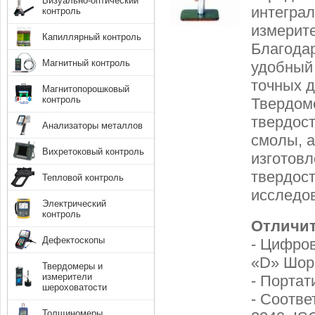
Визуально-оптический
интеграл
контроль
измерите
Капиллярный контроль
Благодар
Магнитный контроль
удобный 
точных 
Магнитопорошковый
контроль
Твердом
твердост
Анализаторы металлов
смолы, а
Вихретоковый контроль
изготовл
твердост
Тепловой контроль
исследов
Электрический
контроль
Отличит
Дефектоскопы
- Цифров
«D» Шор
Твердомеры и
измерители
- Портат
шероховатости
- Соотве
Толщиномеры