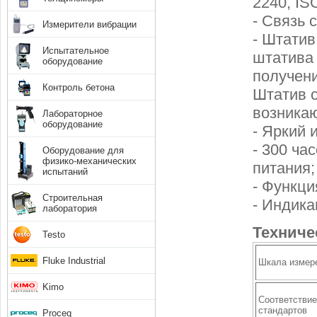
2240, IS
- Связь 
Измерители вибрации
- Штатив
Испытательное
штатива
оборудование
получени
Контроль бетона
Штатив с
возника
Лабораторное
оборудование
- Яркий 
- 300 ча
Оборудование для
физико-механических
питания;
испытаний
- Функци
Строительная
- Индика
лаборатория
Техниче
Testo
Fluke Industrial
Шкала измер
Kimo
Соответствие
стандартов
Proceq