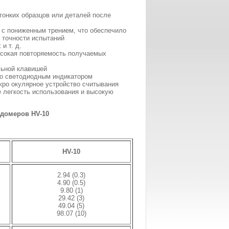
тонких образцов или деталей после
с пониженным трением, что обеспечило
 точности испытаний
и т. д.
ысокая повторяемость получаемых
льной клавишей
со светодиодным индикатором
кро окулярное устройство считывания
 легкость использования и высокую
рдомеров HV-10
HV-10
2.94 (0.3)
4.90 (0.5)
9.80 (1)
29.42 (3)
49.04 (5)
98.07 (10)