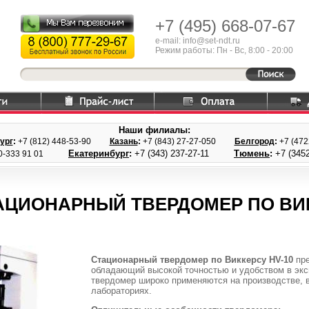
+7 (495)
668-07-67
e-mail: info@set-ndt.ru
Режим работы: Пн - Вс, 8:00 - 20:00
Наши филиалы:
ург
:
+7 (812) 448-
53-90
Казань
:
+7 (843) 27
-27-050
Белгород
:
+7 (47
Екатеринбург
:
+7 (343) 237
-27-11
Тюмень
:
+7 (3452
0-333 91 01
АЦИОНАРНЫЙ ТВЕРДОМЕР ПО ВИК
Стационарный твердомер по Виккерсу HV-10
пре
обладающий высокой точностью и удобством в экс
твердомер широко применяются на производстве, в
лабораториях.