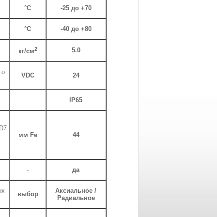
°С
-25 до +70
°С
-40 до +80
2
5.0
кг/см
го
VDC
24
IP65
 D7
мм Fe
44
-
да
ых
Аксиальное /
выбор
Радиальное