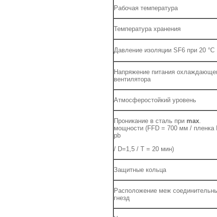
Рабочая температура
Температура хранения
Давление изоляции SF6 при 20 °С
Напряжение питания охлаждающе
вентилятора
Атмосферостойкий уровень
Проникание в сталь при
max
.
мощности (FFD = 700 мм / пленка
pb
/ D=1,5 / T = 20 мин)
Защитные кольца
Расположение меж соединительн
гнезд