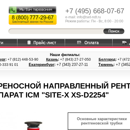
+7 (495)
668-07-67
e-mail: info@set-ndt.ru
Режим работы: Пн - Вс, 8:00 - 20:00
Наши филиалы:
ург
:
+7 (812) 448-
53-90
Казань
:
+7 (843) 27
-27-050
Белгород
:
+7 (47
Екатеринбург
:
+7 (343) 237
-27-11
Тюмень
:
+7 (3452
0-333 91 01
РЕНОСНОЙ НАПРАВЛЕННЫЙ РЕН
АРАТ ICM "SITE-X XS-D2254"
Основные характеристики
рентгеновской трубки