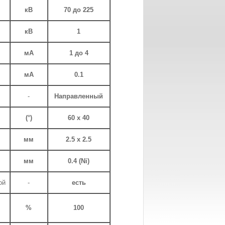
кВ
70 до 225
кВ
1
мА
1 до 4
мА
0.1
-
Направленный
(°)
60 x 40
мм
2.5 x 2.5
мм
0.4 (Ni)
ой
-
есть
%
100