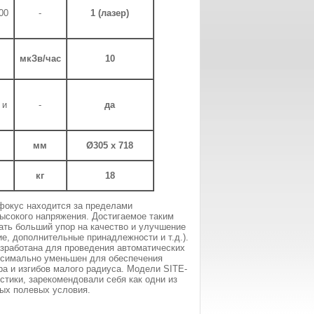
00
-
1 (лазер)
мкЗв/час
10
 и
-
да
мм
Ø305 x 718
кг
18
фокус находится за пределами
высокого напряжения. Достигаемое таким
ать больший упор на качество и улучшение
ие, дополнительные принадлежности и т.д.).
зработана для проведения автоматических
ксимально уменьшен для обеспечения
а и изгибов малого радиуса. Модели SITE-
тики, зарекомендовали себя как одни из
ых полевых условия.