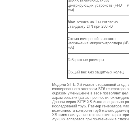
Число телескопических
центрирующих устройств (FFD = 7
мм)
Max
. утечка на 1 м согласно
стандарту DIN при 250 кВ
Схема измерений высокого
напряжения микроконтроллера (кВ
мА)
Габаритные размеры
Общий вес без защитных колец
Модели SITE-XS имеют стержневой анод: 
изолированного элегазом SF6 генератора 
образом уменьшение в весе позволяет дел
характеристик (запас прочности, охлажден
Данная серия SITE-XS была специально ра
исследований труб. Размер генератора ма
возможности контроля труб малого диаметр
XS имея наилучшие технические характерис
лучших аппаратов при применении в сложн