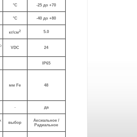
°С
-25 до +70
°С
-40 до +80
2
5.0
кг/см
о
VDC
24
IP65
мм Fe
48
-
да
х
Аксиальное /
выбор
Радиальное