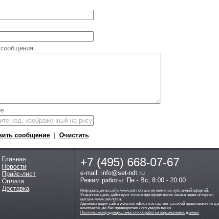
 сообщения
вить сообщение
|
Очистить
Главная
+7 (495)
668-07-67
Новости
e-mail: info@set-ndt.ru
Прайс-лист
Режим работы: Пн - Вс, 8:00 - 20:00
Оплата
Доставка
Информация на сайте www.set-ndt.ru.ru не является публичной офертой.
Указанные цены действуют только при оформлении заказа через интернет-
магазин www.set-ndt.ru.
Администрация сайта www.set-ndt.ru.ru оставляет за собой право изменять це
комплектацию без предварительного уведомления.
Политика конфиденциальности и обработки персональных данных