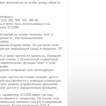
вов практически по всему днищу емкости.
аппараты
25, 250, 300, 320, 360 кВ.
ы и могут быть использованы и на
ления SCU286.
ботанный на основе печатных плат и
дежность, чем промышленное
риями.
ерным воздействиям. Он достигает всех
ературе окружающей среды в пределах -25°
ость и запас прочности идеальны. Передняя
ой пленки, с 16-кнопочной клавиатурой.
переключение, функции "start" и "stop"
орами.
раном отображает всю необходимую
ия, частота источника питания, дата и
овой выставляются с помощью клавиатуры.
 трех уровнях (управляющая программа,
вает доступ к определенным функциям.
их параметров SCU286 имеет систему
учаемого от генератора. На основе этих
абильные значения тока (А) и напряжение
апазоне. Блоки управления SITE-X