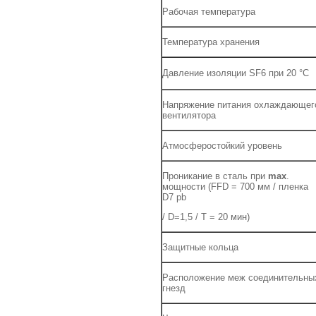
Рабочая температура
Температура хранения
Давление изоляции SF6 при 20 °С
Напряжение питания охлаждающег
вентилятора
Атмосферостойкий уровень
Проникание в сталь при
max
.
мощности (FFD = 700 мм / пленка
D7 pb
/ D=1,5 / T = 20 мин)
Защитные кольца
Расположение меж соединительны
гнезд