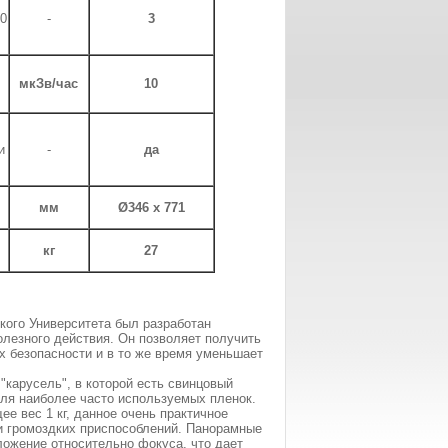
0
-
3
мкЗв/час
10
и
-
да
мм
Ø346 x 771
кг
27
кого Университета был разработан
лезного действия. Он позволяет получить
 безопасности и в то же время уменьшает
карусель", в которой есть свинцовый
ля наиболее часто используемых пленок.
 вес 1 кг, данное очень практичное
 и громоздких приспособлений. Панорамные
ожение относительно фокуса, что дает