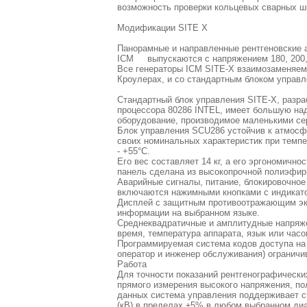
возможность проверки кольцевых сварных ш
Модификации SITE X
Панорамные и направленные рентгеновские 
ICM выпускаются с напряжением 180, 200, 2
Все генераторы ICM SITE-X взаимозаменяем
Кроулерах, и со стандартным блоком управ
Стандартный блок управления SITE-X, разра
процессора 80286 INTEL, имеет большую на
оборудование, производимое маленькими се
Блок управления SCU286 устойчив к атмосф
своих номинальных характеристик при темп
- +55°С.
Его вес составляет 14 кг, а его эргономичн
панель сделана из высокопрочной полиэфирн
Аварийные сигналы, питание, блокировочное 
включаются нажимными кнопками с индикат
Дисплей с защитным противоотражающим эк
информации на выбранном языке.
Среднеквадратичные и амплитудные напряжен
время, температура аппарата, язык или час
Программируемая система кодов доступа на
оператор и инженер обслуживания) ограничи
Работа
Для точности показаний рентгенографическ
прямого измерения высокого напряжения, пол
данных система управления поддерживает ст
(кВ) в пределах ±5% в любом выбранном ди