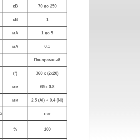
кВ
70 до 250
кВ
1
мА
1 до 5
мА
0.1
-
Панорамный
(°)
360 x (2x20)
мм
Ø5x 0.8
мм
2.5 (Al) + 0.4 (Ni)
й
-
нет
%
100