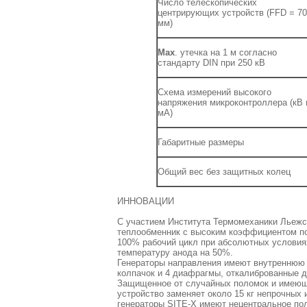
Число телескопических
центрирующих устройств (FFD = 70
мм)
Max
. утечка на 1 м согласно
стандарту DIN при 250 кВ
Схема измерений высокого
напряжения микроконтроллера (кВ 
мА)
Габаритные размеры
Общий вес без защитных колец
ИННОВАЦИИ
С участием Института Термомеханики Льежс
теплообменник с высоким коэффициентом по
100% рабочий цикл при абсолютных условиях
температуру анода на 50%.
Генераторы направления имеют внутреннюю "
колпачок и 4 диафрагмы, откалиброванные д
Защищенное от случайных поломок и имеющее
устройство заменяет около 15 кг непрочных
генераторы SITE-X имеют нецентральное пол