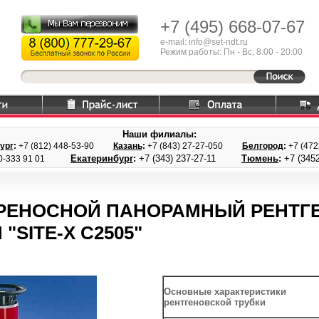
+7 (495)
668-07-67
e-mail: info@set-ndt.ru
Режим работы: Пн - Вс, 8:00 - 20:00
Наши филиалы:
ург
:
+7 (812) 448-
53-90
Казань
:
+7 (843) 27
-27-050
Белгород
:
+7 (47
Екатеринбург
:
+7 (343) 237
-27-11
Тюмень
:
+7 (3452
0-333 91 01
РЕНОСНОЙ ПАНОРАМНЫЙ РЕНТГ
 "SITE-X C2505"
Основные характеристики
рентгеновской трубки