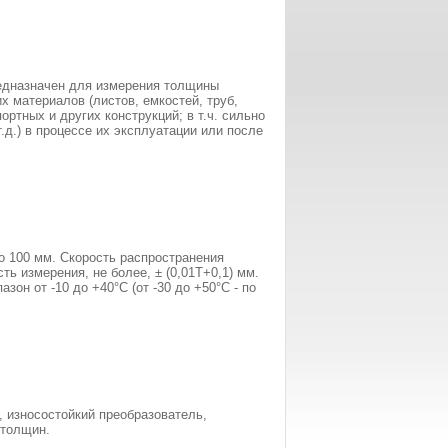
едназначен для измерения толщины
х материалов (листов, емкостей, труб,
ортных и других конструкций; в т.ч. сильно
.д.) в процессе их эксплуатации или после
о 100 мм. Скорость распространения
сть измерения, не более, ± (0,01Т+0,1) мм.
он от -10 до +40°С (от -30 до +50°С - по
, износостойкий преобразователь,
 толщин.