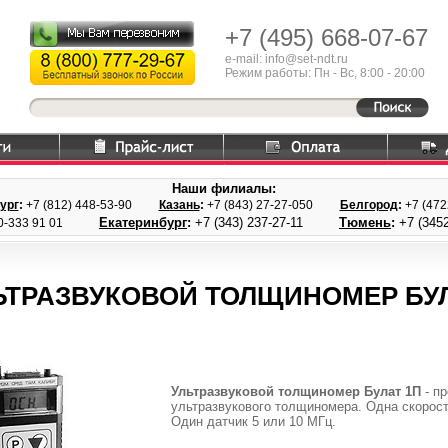
+7 (495)
668-07-67
e-mail: info@set-ndt.ru
Режим работы: Пн - Вс, 8:00 - 20:00
Наши филиалы:
ург
:
+7 (812) 448-
53-90
Казань
:
+7 (843) 27
-27-050
Белгород
:
+7 (47
Екатеринбург
:
+7 (343) 237
-27-11
Тюмень
:
+7 (3452
0-333 91 01
ЬТРАЗВУКОВОЙ ТОЛЩИНОМЕР БУЛ
Ультразвуковой толщиномер Булат 1П
- п
ультразвукового толщиномера. Одна скорост
Один датчик 5 или 10 МГц.