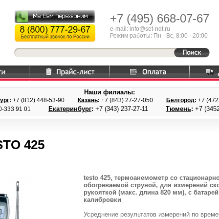
+7 (495)
668-07-67
e-mail: info@set-ndt.ru
Режим работы: Пн - Вс, 8:00 - 20:00
Наши филиалы:
ург
:
+7 (812) 448-
53-90
Казань
:
+7 (843) 27
-27-050
Белгород
:
+7 (47
Екатеринбург
:
+7 (343) 237
-27-11
Тюмень
:
+7 (3452
0-333 91 01
STO 425
testo 425, термоанемометр со стационар
обогреваемой струной, для измерений ск
рукояткой (макс. длина 820 мм), с батар
калибровки
Усреднение результатов измерений по време