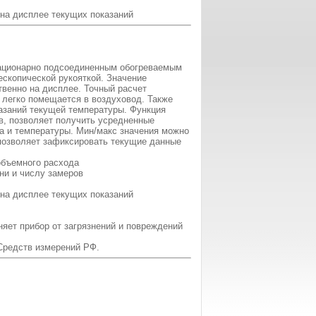
на дисплее текущих показаний
тационарно подсоединенным обогреваемым
ескопической рукояткой. Значение
венно на дисплее. Точный расчет
д легко помещается в воздуховод. Также
азаний текущей температуры. Функция
в, позволяет получить усредненные
ка и температуры. Мин/макс значения можно
 позволяет зафиксировать текущие данные
объемного расхода
ни и числу замеров
на дисплее текущих показаний
яет прибор от загрязнений и повреждений
Средств измерений РФ.