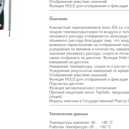
Отображение макс/мин значений
Функция HOLD для отображения и фиксации 
__
Описание
Компактный термоанемометр testo 425 со с
зондом температуры/скорости воздуха и тел
объемного расхода отображается непосредст
объемного расхода благодаря тому, что зон
возможно переключение на отображение пок
усреднения по времени и количеству замеро
значения объемного расхода, скорости пото
также отобразить на дисплее. Функция Hold
измерений на дисплее.
Измерение температуры, скорости и расчет 
Усреднение результатов измерений по време
Отображение макс/мин значений
Функция HOLD для отображения и фиксации 
Подсветка дисплея
Функция автоматического отключения
Прочный защитный чехол TopSafe, предохран
(опция)
Модель внесена в Государственный Реестр 
Технические данные
Температура хранения -40 … +85 °C
Рабочая температура -20 … +50 °C