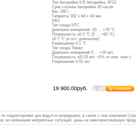
Тип батарейки 9 В батарейка, 6F22
Срок службы батарейки 20 часов
Вес 285 г.
Габариты 182 x 64 x 40 мм
ABS
Тип зонда NTC
Диапазон измерений -20 … +70 °C
Погрешность ±0.5 °C (0 … +60 °C)
±0.7 °C (в ост. диапазоне)
Разрешение 0.1 °C
Тип зонда Термо
Диапазон измерений 0 … +20 м/с
Погрешность ±(0.03 м/с +5% от изм. знач.)
Разрешение 0.01 м/с
19 900.00руб.
 по корректировке цен ведутся непрерывно, в связи с чем компания Стр
ов, во избежание неприятных ситуаций, цены на заинтересовавшую прод