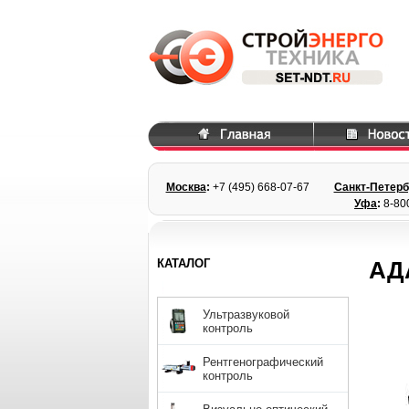
Москва
:
+7 (495) 668
-07-67
Санкт-Петерб
Уфа
:
8-80
КАТАЛОГ
АД
Ультразвуковой
контроль
Рентгенографический
контроль