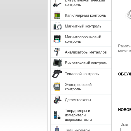
Визуально-оптический
контроль
Капиллярный контроль
Магнитный контроль
Магнитопорошковый
контроль
Работы
клиент
Анализаторы металлов
Вихретоковый контроль
Тепловой контроль
ОБСУЖ
Электрический
контроль
Дефектоскопы
НОВО
Твердомеры и
измерители
шероховатости
Имя
Толщиномеры