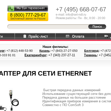
+7 (495)
668-07-67
e-mail: info@set-ndt.ru
Режим работы: Пн - Вс, 8:00 - 20:00
Наши филиалы:
ург
:
+7 (812) 448-
53-90
Казань
:
+7 (843) 27
-27-050
Белгород
:
+7 (47
Екатеринбург
:
+7 (343) 237
-27-11
Тюмень
:
+7 (3452
0-333 91 01
АПТЕР ДЛЯ СЕТИ ETHERNET
Быстрая передача данных измерений
Использование существующей сети без допо
Передача данных на большое расстояние
Идентификация приборов измерения в систе
Совместно с ПО ComSoft 3