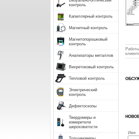
Визуально-оптический
контроль
Капиллярный контроль
Магнитный контроль
Магнитопорошковый
контроль
Работы
клиент
Анализаторы металлов
Вихретоковый контроль
Тепловой контроль
ОБСУЖ
Электрический
контроль
Дефектоскопы
НОВО
Твердомеры и
измерители
шероховатости
Имя
Толщиномеры