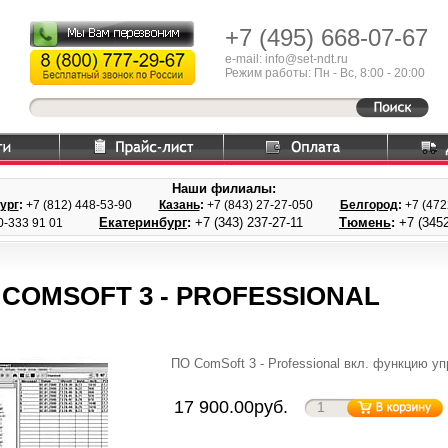
+7 (495)
668-07-67
e-mail: info@set-ndt.ru
Режим работы: Пн - Вс, 8:00 - 20:00
Наши филиалы:
ург
:
+7 (812) 448-
53-90
Казань
:
+7 (843) 27
-27-050
Белгород
:
+7 (47
Екатеринбург
:
+7 (343) 237
-27-11
Тюмень
:
+7 (3452
0-333 91 01
 COMSOFT 3 - PROFESSIONAL
ПО ComSoft 3 - Professional вкл. функцию 
17 900.00руб.