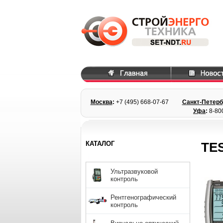
Москва
:
+7 (495) 668
-07-67
Санкт-Петерб
Уфа
:
8-80
КАТАЛОГ
TES
Ультразвуковой
контроль
Рентгенографический
контроль