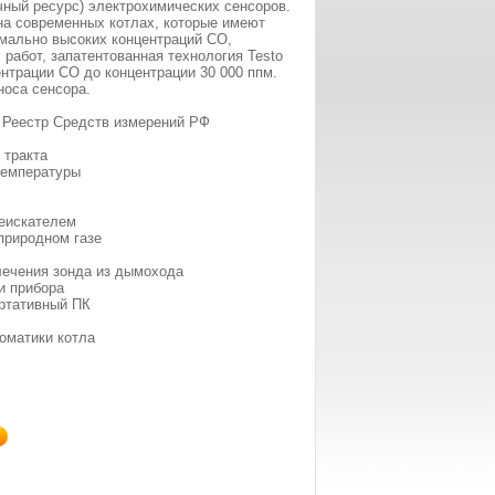
чный ресурс) электрохимических сенсоров.
на современных котлах, которые имеют
мально высоких концентраций СО,
работ, запатентованная технология Testo
нтрации СО до концентрации 30 000 ппм.
носа сенсора.
 Реестр Средств измерений РФ
 тракта
температуры
чеискателем
природном газе
лечения зонда из дымохода
и прибора
ртативный ПК
оматики котла