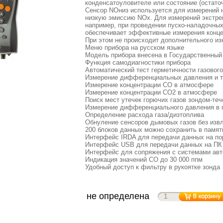
конденсатоуловителе или состояние (остато
Сенсор NOниз используется для измерений 
низкую эмиссию NOx. Для измерений экстре
например, при проведении пуско-наладочных 
обеспечивает эффективные измерения конце
При этом не происходит дополнительного из
Меню прибора на русском языке
Модель прибора внесена в Государственный
Функция самодиагностики прибора
Автоматический тест герметичности газового
Измерение дифференциальных давления и 
Измерение концентрации СО в атмосфере
Измерение концентрации СО2 в атмосфере
Поиск мест утечек горючих газов зондом-те
Измерение дифференциального давления в 
Определение расхода газа/дизтоплива
Обнуление сенсоров дымовых газов без изв
200 блоков данных можно сохранить в памят
Интерфейс IRDA для передачи данных на по
Интерфейс USB для передачи данных на ПК
Интерфейс для сопряжения с системами авт
Индикация значений СО до 30 000 ппм
Удобный доступ к фильтру в рукоятке зонда
не определена