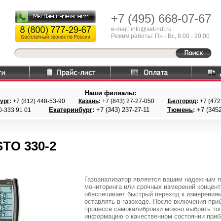
+7 (495)
668-07-67
e-mail: info@set-ndt.ru
Режим работы: Пн - Вс, 8:00 - 20:00
Наши филиалы:
ург
:
+7 (812) 448-
53-90
Казань
:
+7 (843) 27
-27-050
Белгород
:
+7 (47
Екатеринбург
:
+7 (343) 237
-27-11
Тюмень
:
+7 (3452
0-333 91 01
TO 330-2
Газоанализатор является вашим надежным п
мониторинга или срочных измерений концент
обеспечивает быстрый переход к измерения
оставлять в газоходе. После включения приб
процессе самокалибровки можно выбрать топ
информацию о качественном состоянии прибо