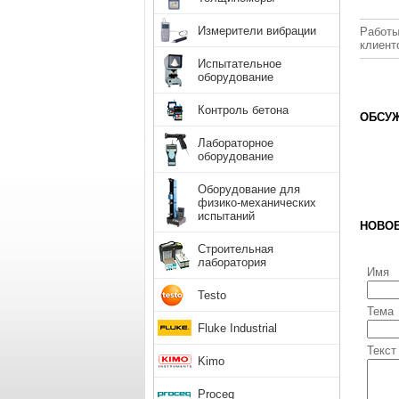
Измерители вибрации
Работы
клиент
Испытательное
оборудование
Контроль бетона
ОБСУЖ
Лабораторное
оборудование
Оборудование для
физико-механических
испытаний
НОВО
Строительная
лаборатория
Имя
Testo
Тема
Fluke Industrial
Текст
Kimo
Proceq