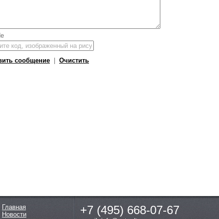
вить сообщение
|
Очистить
Главная
+7 (495)
668-07-67
Новости