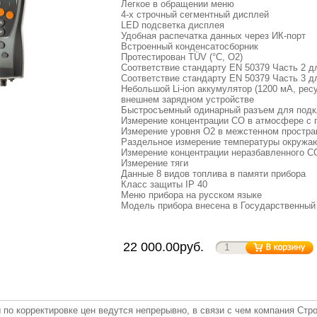
Легкое в обращении меню
4-х строчный сегментный дисплей
LED подсветка дисплея
Удобная распечатка данных через ИК-порт
Встроенный конденсатосборник
Протестирован TÜV (°C, O2)
Соответствие стандарту EN 50379 Часть 2 дл
Соответствие стандарту EN 50379 Часть 3 
Небольшой Li-ion аккумулятор (1200 мA, ресу
внешнем зарядном устройстве
Быстросъемный одинарный разъем для подк
Измерение концентрации CO в атмосфере с 
Измерение уровня O2 в межстенном простра
Раздельное измерение температуры окружа
Измерение концентрации неразбавленного C
Измерение тяги
Данные 8 видов топлива в памяти прибора
Класс защиты IP 40
Меню прибора на русском языке
Модель прибора внесена в Государственный
22 000.00руб.
 по корректировке цен ведутся непрерывно, в связи с чем компания Стр