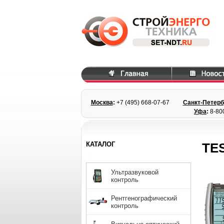
Москва
:
+7 (495) 668
-07-67
Санкт-Петерб
Уфа
:
8-80
КАТАЛОГ
TES
Ультразвуковой
контроль
Рентгенографический
контроль