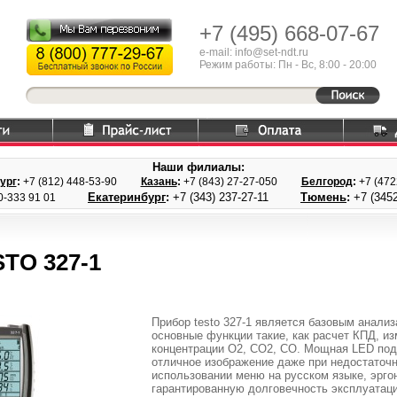
+7 (495)
668-07-67
e-mail: info@set-ndt.ru
Режим работы: Пн - Вс, 8:00 - 20:00
Наши филиалы:
ург
:
+7 (812) 448-
53-90
Казань
:
+7 (843) 27
-27-050
Белгород
:
+7 (47
Екатеринбург
:
+7 (343) 237
-27-11
Тюмень
:
+7 (3452
0-333 91 01
TO 327-1
Прибор testo 327-1 является базовым анал
основные функции такие, как расчет КПД, из
концентрации O2, CO2, CO. Мощная LED подс
отличное изображение даже при недостаточн
использовании меню на русском языке, эрго
гарантированную долговечность эксплуатаци