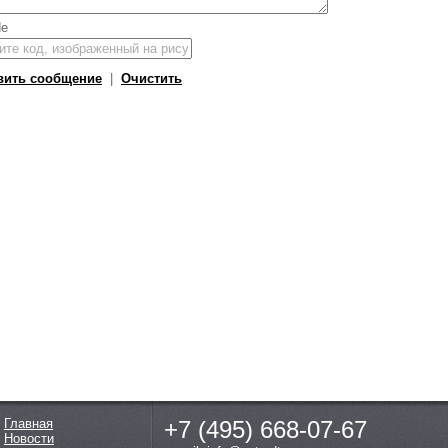
вить сообщение
|
Очистить
Главная
+7 (495)
668-07-67
Новости