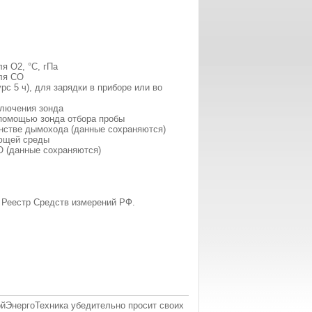
я O2, °C, гПа
для CO
рс 5 ч), для зарядки в приборе или во
лючения зонда
помощью зонда отбора пробы
нстве дымохода (данные сохраняются)
ющей среды
O (данные сохраняются)
 Реестр Средств измерений РФ.
ойЭнергоТехника убедительно просит своих