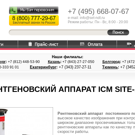
+7 (495)
668-07-67
e-mail: info@set-ndt.ru
Режим работы: Пн - Вс, 8:00 - 20:00
Наши филиалы:
ург
:
+7 (812) 448-
53-90
Казань
:
+7 (843) 27
-27-050
Белгород
:
+7 (47
Екатеринбург
:
+7 (343) 237
-27-11
Тюмень
:
+7 (3452
0-333 91 01
НТГЕНОВСКИЙ АППАРАТ ICM SITE-
Рентгеновский аппарат
постоянного п
высокое качество изображения при контр
широком диапазоне просвечиваемых тол
рентгеновские аппараты как по качеству 
скорости работы.