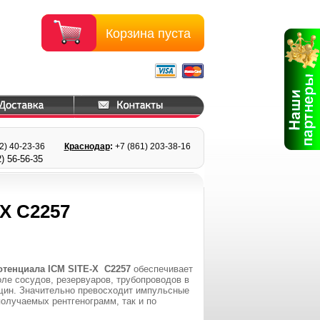
Корзина пуста
22) 40-23-36
Краснодар
:
+7 (861) 203
-38-16
) 56
-56-35
X С2257
отенциала ICM SITE-X
C2257
обеспечивает
оле сосудов, резервуаров, трубопроводов в
щин. Значительно превосходит импульсные
получаемых рентгенограмм, так и по