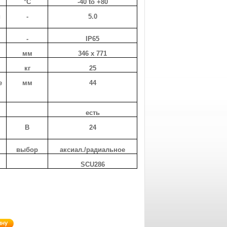
°C
-40 to +80
и
-
5.0
-
IP65
мм
346 x 771
кг
25
e
мм
44
есть
В
24
выбор
аксиал./радиальное
SCU286