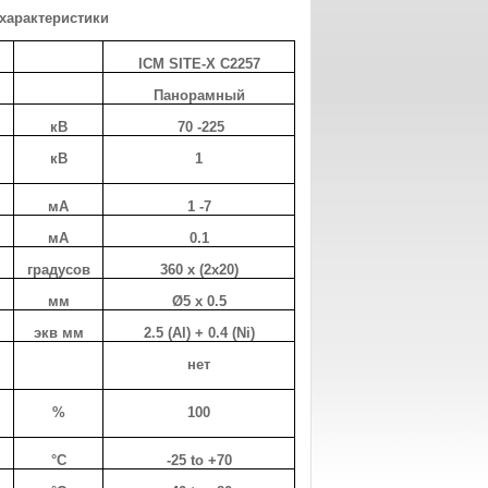
характеристики
ICM SITE-X C2257
Панорамный
кВ
70 -225
кВ
1
мА
1 -7
мА
0.1
градусов
360 x (2х20)
мм
Ø5 x 0.5
экв мм
2.5 (Al) + 0.4 (Ni)
нет
%
100
°C
-25 to +70