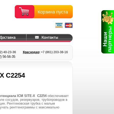
Корзина пуста
22) 40-23-36
Краснодар
:
+7 (861) 203
-38-16
) 56
-56-35
X С2254
отенциала ICM SITE-X
C2254
обеспечивает
оле сосудов, резервуаров, трубопроводов в
ин. Рентгеновская трубка с малым
лучать рентгенограммы с максимально