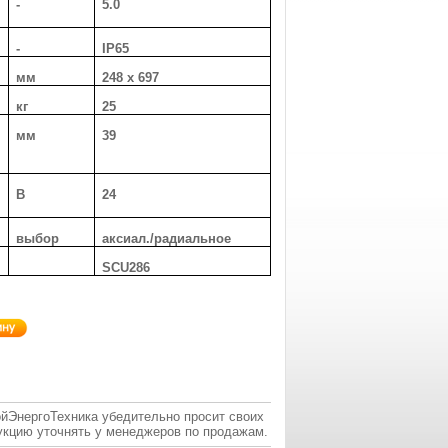
-
5.0
-
IP65
мм
248 x 697
кг
25
мм
39
В
24
выбор
аксиал./радиальное
SCU286
ойЭнергоТехника убедительно просит своих
укцию уточнять у менеджеров по продажам.