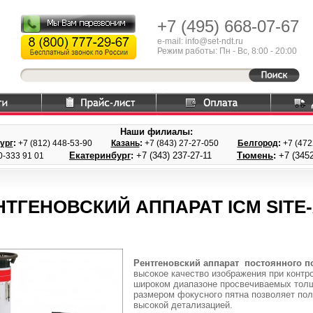
+7 (495)
668-07-67
e-mail: info@set-ndt.ru
Режим работы: Пн - Вс, 8:00 - 20:00
Наши филиалы:
ург
:
+7 (812) 448-
53-90
Казань
:
+7 (843) 27
-27-050
Белгород
:
+7 (47
Екатеринбург
:
+7 (343) 237
-27-11
Тюмень
:
+7 (3452
0-333 91 01
НТГЕНОВСКИЙ АППАРАТ ICM SITE-
Рентгеновский аппарат
постоянного п
высокое качество изображения при контр
широком диапазоне просвечиваемых толщ
размером фокусного пятна позволяет по
высокой детализацией.