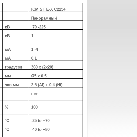
ICM SITE-X C2254
Панорамный
кВ
70 -225
кВ
1
мА
1 -4
мА
0.1
градусов
360 x (2х20)
мм
Ø5 x 0.5
экв мм
2.5 (Al) + 0.4 (Ni)
нет
%
100
°C
-25 to +70
°C
-40 to +80