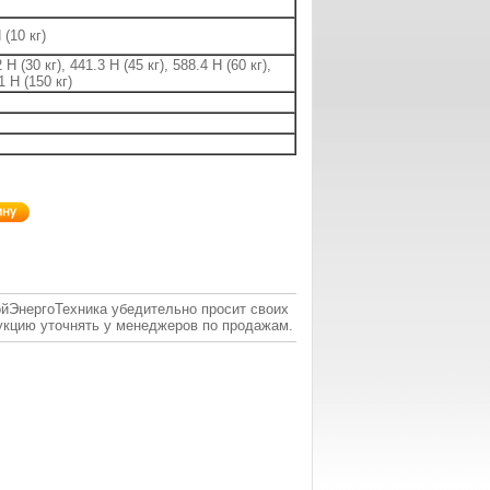
 (10 кг)
 Н (30 кг), 441.3 Н (45 кг), 588.4 Н (60 кг),
1 Н (150 кг)
ойЭнергоТехника убедительно просит своих
укцию уточнять у менеджеров по продажам.