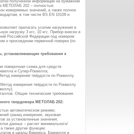
чатки полученной информации на бумажном
ра МЕТОЛАБ 202 – полностью
он измеряемых значений, а также полное
андартам, в том числе BS.EN 10109 и
зволяет прилагать усилие нагружения в
ьную нагрузку 3 кгс, 10 кгс. Прибор внесен в
ний Российской Федерации под номером
вом о прохождении первичной поверки (по
ы, устанавливающие требования к
ая поверочная схема для средств
квелла и Супер-Роквелла;
етод измерения твёрдости по Роквеллу.
 Метод измерения твёрдости по Роквеллу
веллу);
таллов. Общие технические требования.
рного твердомера МЕТОЛАБ 202:
остью автоматическом режиме;
жней границ измерения, звуковая
тов за установленные значения;
отки данных – расчет минимального/
 а также другие функции;
ьтатов в шкалы Виккерса, Бринелля и