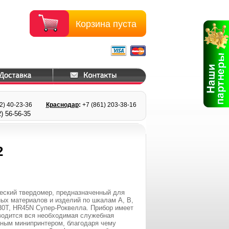
Корзина пуста
22) 40-23-36
Краснодар
:
+7 (861) 203
-38-16
) 56
-56-35
2
еский твердомер, предназначенный для
ых материалов и изделий по шкалам A, B,
0T, HR45N Супер-Роквелла. Прибор имеет
водится вся необходимая служебная
нным минипринтером, благодаря чему