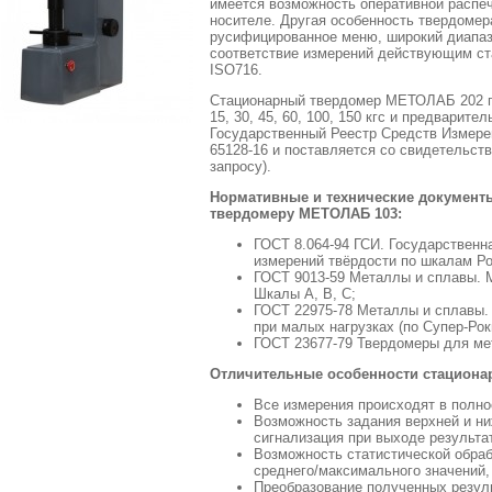
имеется возможность оперативной распе
носителе. Другая особенность твердоме
русифицированное меню, широкий диапаз
соответствие измерений действующим ст
ISO716.
Стационарный твердомер МЕТОЛАБ 202 по
15, 30, 45, 60, 100, 150 кгс и предварител
Государственный Реестр Средств Измере
65128-16 и поставляется со свидетельст
запросу).
Нормативные и технические документ
твердомеру МЕТОЛАБ 103:
ГОСТ 8.064-94 ГСИ. Государственн
измерений твёрдости по шкалам Ро
ГОСТ 9013-59 Металлы и сплавы. М
Шкалы А, В, С;
ГОСТ 22975-78 Металлы и сплавы.
при малых нагрузках (по Супер-Рок
ГОСТ 23677-79 Твердомеры для ме
Отличительные особенности стациона
Все измерения происходят в полн
Возможность задания верхней и ни
сигнализация при выходе результа
Возможность статистической обраб
среднего/максимального значений,
Преобразование полученных резул