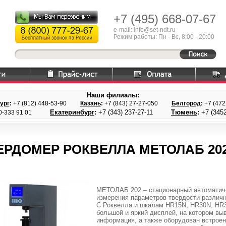
+7 (495)
668-07-67
e-mail: info@set-ndt.ru
Режим работы: Пн - Вс, 8:00 - 20:00
Наши филиалы:
ург
:
+7 (812) 448-
53-90
Казань
:
+7 (843) 27
-27-050
Белгород
:
+7 (47
Екатеринбург
:
+7 (343) 237
-27-11
Тюмень
:
+7 (3452
0-333 91 01
ЕРДОМЕР РОКВЕЛЛА МЕТОЛАБ 20
МЕТОЛАБ 202 – стационарный автоматич
измерения параметров твердости различн
C Роквелла и шкалам HR15N, HR30N, HR3
большой и яркий дисплей, на котором вы
информация, а также оборудован встрое