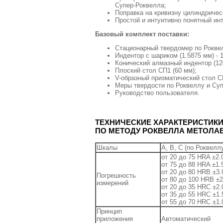
Супер-Роквелла;
Поправка на кривизну цилиндричес
Простой и интуитивно понятный ин
Базовый комплект поставки:
Стационарный твердомер по Рокв
Индентор с шариком (1.5875 мм) - 1
Конический алмазный индентор (120°
Плоский стол СП1 (60 мм);
V-образный призматический стол С
Меры твердости по Роквеллу и Суп
Руководство пользователя.
ТЕХНИЧЕСКИЕ ХАРАКТЕРИСТИК
ПО МЕТОДУ РОКВЕЛЛА МЕТОЛАБ
Шкалы
A, B, C (по Роквелл
от 20 до 75 HRA ±2.
от 75 до 88 HRA ±1.
от 20 до 80 HRB ±3.
Погрешность
от 80 до 100 HRB ±2
измерений
от 20 до 35 HRC ±2.
от 35 до 55 HRC ±1.
от 55 до 70 HRC ±1.
Принцип
приложения
Автоматический