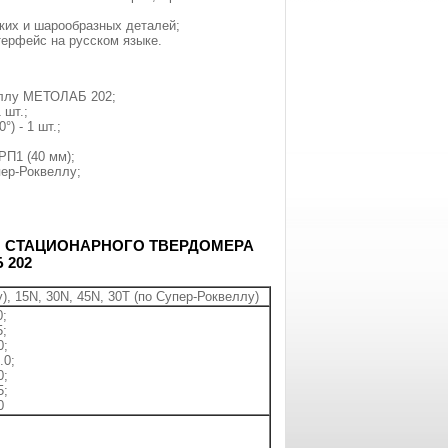
ких и шарообразных деталей;
терфейс на русском языке.
еллу МЕТОЛАБ 202;
 шт.;
) - 1 шт.;
РП1 (40 мм);
ер-Роквеллу;
И СТАЦИОНАРНОГО ТВЕРДОМЕРА
 202
у), 15N, 30N, 45N, 30T (по Супер-Роквеллу)
0;
5;
0;
.0;
0;
5;
0