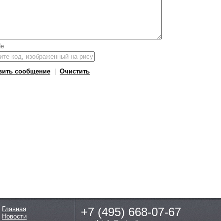
вить сообщение
|
Очистить
Главная
+7 (495)
668-07-67
Новости