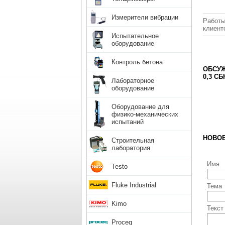
Измерители вибрации
Работы
клиент
Испытательное
оборудование
Контроль бетона
ОБСУЖ
0,3 СБ
Лабораторное
оборудование
Оборудование для
физико-механических
испытаний
НОВО
Строительная
лаборатория
Имя
Testo
Fluke Industrial
Тема
Kimo
Текст
Proceq