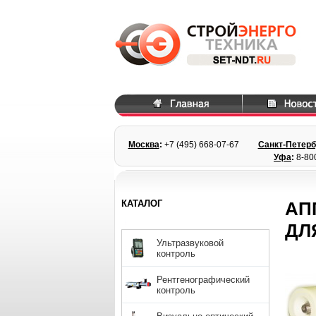
Москва
:
+7 (495) 668
-07-67
Санкт-Петерб
Уфа
:
8-80
КАТАЛОГ
АП
ДЛ
Ультразвуковой
контроль
Рентгенографический
контроль