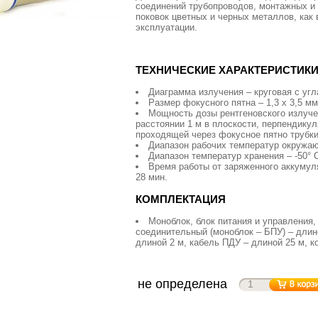
соединений трубопроводов, монтажных и 
поковок цветных и черных металлов, как 
эксплуатации.
ТЕХНИЧЕСКИЕ ХАРАКТЕРИСТИК
Диаграмма излучения – круговая с угла
Размер фокусного пятна – 1,3 х 3,5 мм
Мощность дозы рентгеновского излуче
расстоянии 1 м в плоскости, перпендику
проходящей через фокусное пятно трубки –
Диапазон рабочих температур окружаю
Диапазон температур хранения – -50° С
Время работы от заряженного аккуму
28 мин.
КОМПЛЕКТАЦИЯ
Моноблок, блок питания и управления,
соединительный (моноблок – БПУ) – длино
длиной 2 м, кабель ПДУ – длиной 25 м, 
не определена