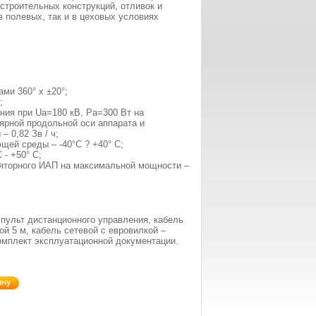
строительных конструкций, отливок и
в полевых, так и в цеховых условиях
И
ми 360° х ±20°;
;
ния при Ua=180 кВ, Pa=300 Вт на
лярной продольной оси аппарата и
 0,82 Зв / ч;
щей среды – -40°С ? +40° С;
 - +50° С;
ляторного ИАП на максимальной мощности –
 пульт дистанционного управления, кабель
й 5 м, кабель сетевой с евровилкой –
комплект эксплуатационной документации.