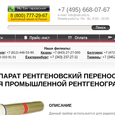
+7 (495)
668-07-67
e-mail: info@set-ndt.ru
Режим работы: Пн - Вс, 8:00 - 20:00
Наши филиалы:
ург
:
+7 (812) 448-
53-90
Казань
:
+7 (843) 27
-27-050
Белгород
:
+7 (47
Екатеринбург
:
+7 (343) 237
-27-11
Тюмень
:
+7 (3452
0-333 91 01
ПАРАТ РЕНТГЕНОВСКИЙ ПЕРЕН
Я ПРОМЫШЛЕННОЙ РЕНТГЕНОГРАФ
ОПИСАНИЕ
Данный прибор используется для радиог